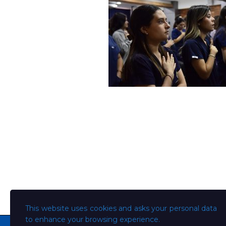
This website uses cookies and asks your personal data
to enhance your browsing experience.