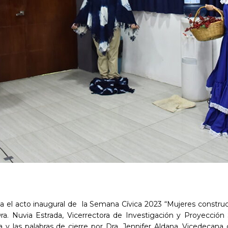
a el acto inaugural de la Semana Cívica 2023 “Mujeres constructo
a. Nuvia Estrada, Vicerrectora de Investigación y Proyección S
a y las palabras de cierre por Dra. Jennifer Aldana, Vicedecan