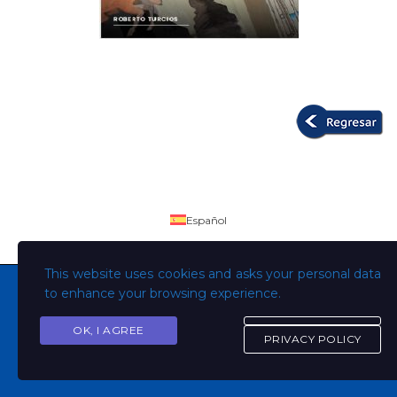
Español
This website uses cookies and asks your personal data
to enhance your browsing experience.
OK, I AGREE
Copyright © Todos los derechos son de la Universidad
PRIVACY POLICY
Evangélica de El Salvador