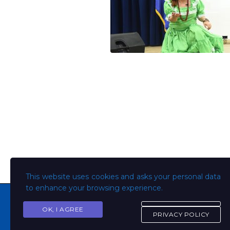
This website uses cookies and asks your personal data
to enhance your browsing experience.
OK, I AGREE
PRIVACY POLICY