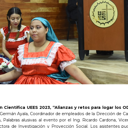
n Científica UEES 2023, “Alianzas y retos para logar los 
 Germán Ayala, Coordinador de empleados de la Dirección de Capel
 Palabras alusivas al evento por el Ing. Ricardo Cardona, Vice
ctora de Investigación y Proyección Social. Los asistentes pu