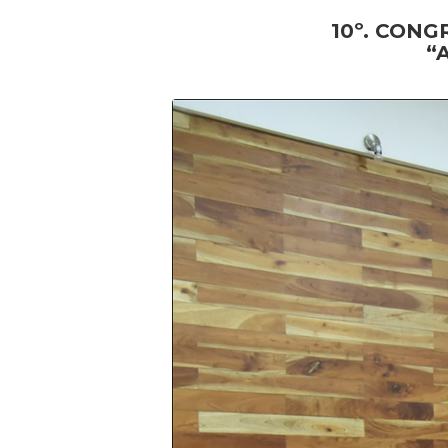
10º. CONG
“