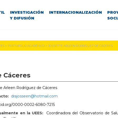
IL
INVESTIGACIÓN
INTERNACIONALIZACIÓN
PRO
Y DIFUSIÓN
SOCI
EES
>
PORTAFOLIO ACADÉMICO
>
JOSSETTE ARLEEN RODRÍGUEZ DE CÁCERES
e Cáceres
te Arleen Rodríguez de Cáceres
acto:
drajosseen@hotmail.com
rcid.org/0000-0002-6080-7215
almente en la UEES:
Coordinadora del Observatorio de Sal