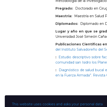
Metodología de la Investigación
Pregrado:
Doctorado en Cirug
Maestría:
Maestría en Salud P
Diplomados:
Diplomado en Do
Lugar y año en que se grad
Universidad José Simeón Caña
Publicaciones Científicas en
del Instituto Salvadoreño del S
:
Estudio descriptivo sobre fa
comunidad san Isidro los Planes.
:
Diagnóstico de salud bucal 
en la Fuerza Armada”. Revista C
This website uses cookies and asks your personal data