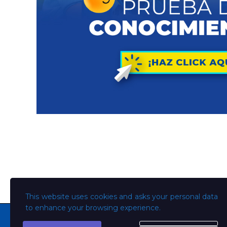
This website uses cookies and asks your personal data
to enhance your browsing experience.