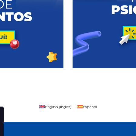
English
(
Inglés
)
Español