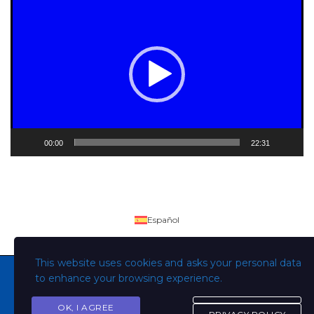
de
vídeo
00:00
22:31
Español
This website uses cookies and asks your personal data
to enhance your browsing experience.
OK, I AGREE