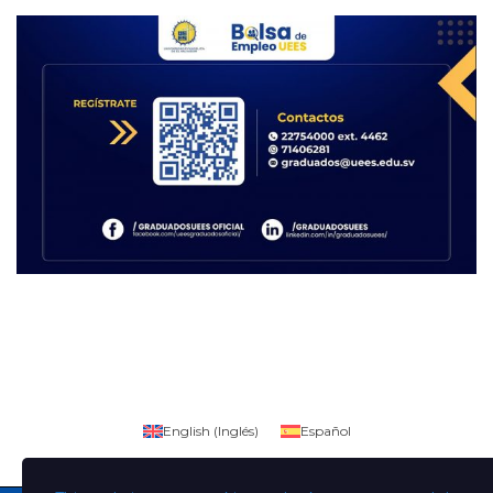
English
(
Inglés
)
Español