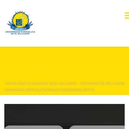
Diplomado de educación
Financiera Especialización
en Inversiones Cripto
UNIVERSIDAD EVANGÉLICA DE EL SALVADOR
>
DIPLOMADO DE EDUCACIÓN
FINANCIERA ESPECIALIZACIÓN EN INVERSIONES CRIPTO