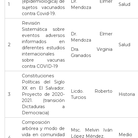
(epidemiológica) de
Dr. Elmer
1
Salud
sujetos vacunados
Mendoza
contra Covid-19.
Revisión
Sistemática sobre
Dr. Elmer
eventos adversos
Mendoza
informados en
2
Salud
diferentes estudios
Dra. Virginia
internacionales
Granados
sobre vacunas
contra COVID-19
Constituciones
Políticas del Siglo
XX en El Salvador.
Licdo. Roberto
3
Proyecto de 2020-
Historia
Turcios
2021. (transición
Dictaduras a
Democracia)
Composición
arbórea y modo de
Msc. Melvin Iván
vida en comunidad
Medio
López Méndez.
4