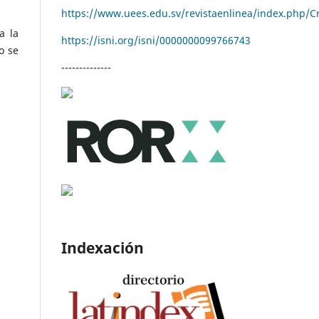
https://www.uees.edu.sv/revistaenlinea/index.php/C
a la
https://isni.org/isni/
0000000099766743
o se
--------------
Indexación