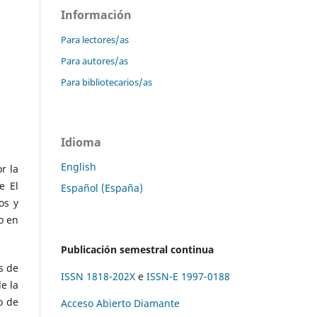
Información
Para lectores/as
Para autores/as
Para bibliotecarios/as
Idioma
English
r la
e El
Español (España)
os y
o en
Publicación semestral continua
s de
ISSN 1818-202X
e
ISSN-E 1997-0188
e la
o de
Acceso Abierto Diamante