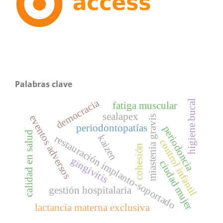
Palabras clave
democracia
higiene bucal
fatiga muscular
sealapex
eventos adversos
miastenia gravis
periodontopatías
periodoncia
calidad en salud
restauración implanto-soportado
kaizen
control infantil
cohesión
gingivitis
ciudad mujer
gestión hospitalaria
lactancia materna exclusiva