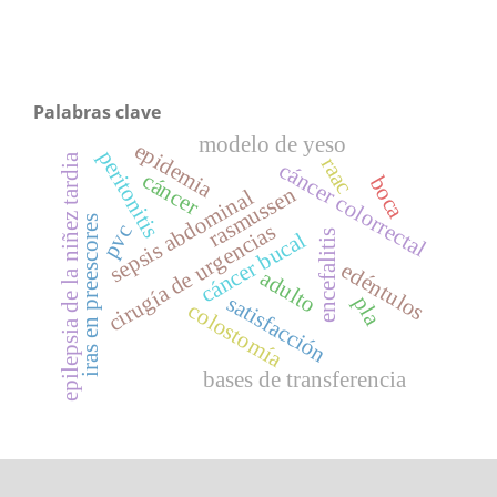
Palabras clave
modelo de yeso
epidemia
peritonitis
epilepsia de la niñez tardia
raac
cáncer colorrectal
cáncer
boca
rasmussen
sepsis abdominal
iras en preescores
cirugía de urgencias
pvc
cáncer bucal
encefalitis
edéntulos
adulto
satisfacción
pla
colostomía
bases de transferencia