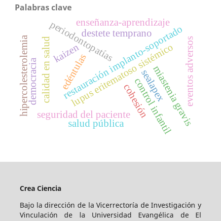
Palabras clave
enseñanza-aprendizaje
periodontopatías
restauración implanto-soportado
destete temprano
hipercolesterolemia
eventos adversos
calidad en salud
lupus eritematoso sistémico
kaizen
edéntulas
democracia
miastenia gravis
sealapex
control infantil
cohesión
seguridad del paciente
salud pública
Crea Ciencia
Bajo la dirección de la Vicerrectoría de Investigación y
Vinculación de la Universidad Evangélica de El