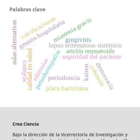
Palabras clave
calcificaciones
miastenia gravis
gestión hospitalaria
aulas alternativas
gingivitis
lupus eritematoso sistémico
artritis reumatoide
calidad en salud
periodontopatías
seguridad del paciente
edéntulas
sealapex
democracia
cohesión
kaizen
periodoncia
placa bacteriana
Crea Ciencia
Bajo la dirección de la Vicerrectoría de Investigación y