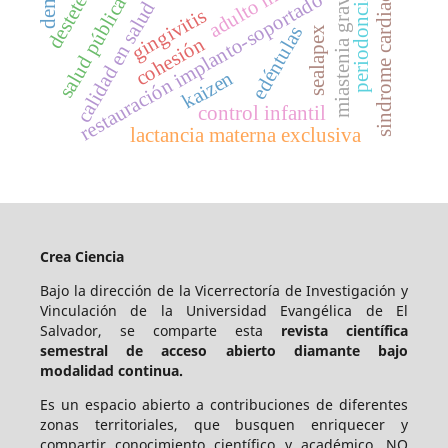
adulto mayor
miastenia gravis
sindrome cardiaco
restauración implanto-soportado
periodoncia
salud pública
calidad en salud
gingivitis
edéntulas
sealapex
cohesión
kaizen
control infantil
lactancia materna exclusiva
Crea Ciencia
Bajo la dirección de la Vicerrectoría de Investigación y
Vinculación de la Universidad Evangélica de El
Salvador, se comparte esta
revista científica
semestral de acceso abierto diamante bajo
modalidad continua.
Es un espacio abierto a contribuciones de diferentes
zonas territoriales, que busquen enriquecer y
compartir conocimiento científico y académico. NO