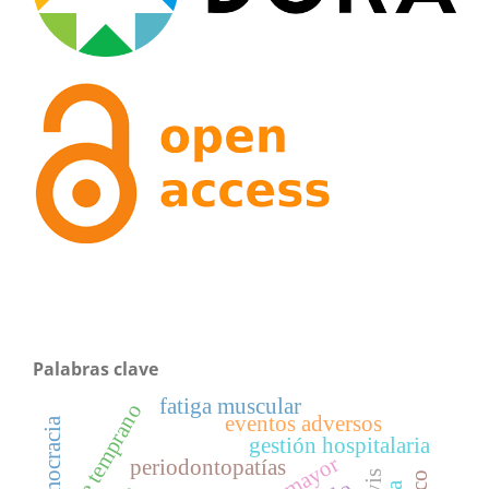
Palabras clave
fatiga muscular
destete temprano
eventos adversos
democracia
gestión hospitalaria
periodontopatías