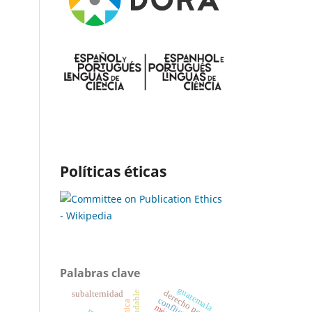
Políticas éticas
Palabras clave
guatemala
derecho penal
subalternidad
conflictos