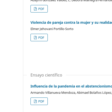
Adaymí González Valdés, C. Débora Mainegra Fernández
PDF
Violencia de pareja contra la mujer y su realida
Elmer Jehovani Portillo-Sorto
PDF
Ensayo científico
Influencia de la pandemia en el abstencionismo
Armando Villanueva Mendoza, Abimael Bolaños López, 
PDF