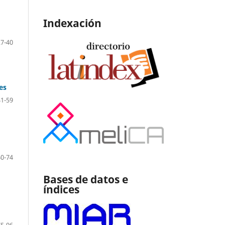
Indexación
27-40
es
41-59
60-74
Bases de datos e
índices