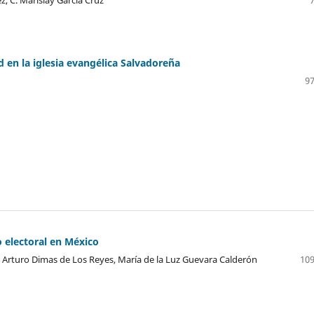
, C. Marislay García Cruz
d en la iglesia evangélica Salvadoreña
97
 electoral en México
Arturo Dimas de Los Reyes, María de la Luz Guevara Calderón
109