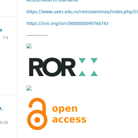
https://www.uees.edu.sv/revistaenlinea/index.php/C
https://isni.org/isni/
0000000099766743
os
--------------
7-9
r,
10-26