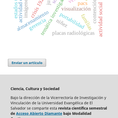
estados unidos
temática investigada
crisis 1929
contención
pacs
actividad social
visualización
almacenamiento
portabilidad
familias
gerencia
niñez
placas radiológicas
Enviar un artículo
Ciencia, Cultura y Sociedad
Bajo la dirección de la Vicerrectoría de Investigación y
Vinculación de la Universidad Evangélica de El
Salvador se comparte esta
revista científica semestral
de
Acceso Abierto Diamante
bajo Modalidad