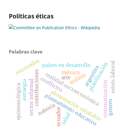
Políticas éticas
Palabras clave
retornados
planificación
estrés laboral
países en desarrollo
argentina
méxico
contribuciones
realidad socioeconómica
trifinio
arte
conflictos
sector informal
estraegia
sistematización
epistemológica
alimentación saludable
planeamiento educativo
genero
naboría
ecuador
salud