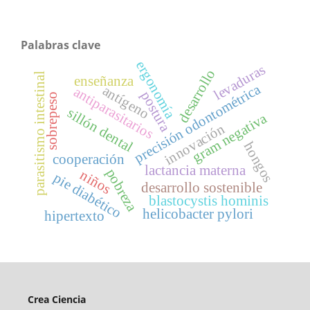
Palabras clave
ergonomía
levaduras
desarrollo
parasitismo intestinal
enseñanza
precisión odontométrica
antígeno
antiparasitarios
postura
sobrepeso
sillón dental
gram negativa
innovación
hongos
cooperación
lactancia materna
pobreza
niños
pie diabético
desarrollo sostenible
blastocystis hominis
helicobacter pylori
hipertexto
Crea Ciencia