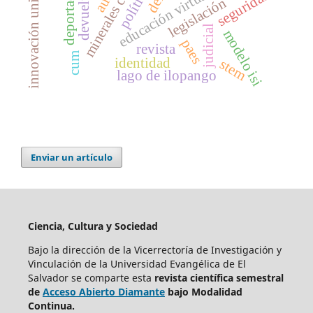
innovación universitaria
devueltos
política
educación virtual
deportado
seguridad
legislación
judicial
modelo isi
paes
revista
cum
identidad
stem
lago de ilopango
Enviar un artículo
Ciencia, Cultura y Sociedad
Bajo la dirección de la Vicerrectoría de Investigación y
Vinculación de la Universidad Evangélica de El
Salvador se comparte esta
revista científica semestral
de
Acceso Abierto Diamante
bajo Modalidad
Continua.