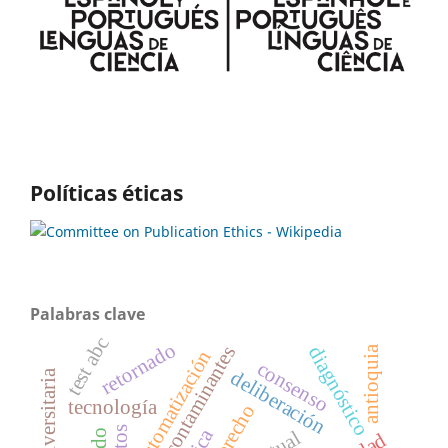
Políticas éticas
Palabras clave
test abc
retornado
minerales contaminantes
diagnóstico
antioquia
automatización
consenso
deliberación
tecnología
derecho