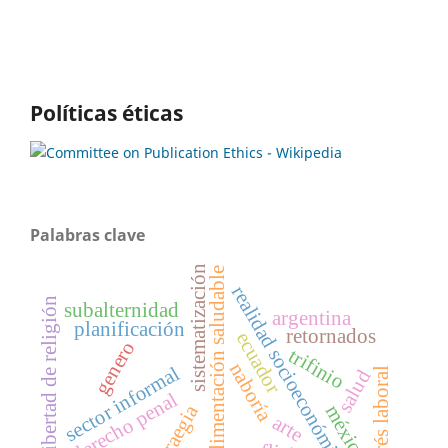
Políticas éticas
Palabras clave
sistematización
alimentación saludable
realidad socioeconómica
libertad de religión
subalternidad
argentina
planificación
retornados
ecuador
genero
trifinio
naboría
sector informal
estrés laboral
salud
derecho penal
estraegia
méxico
arte