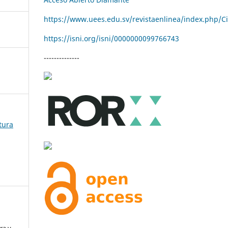
https://www.uees.edu.sv/revistaenlinea/index.php/C
https://isni.org/isni/
0000000099766743
--------------
tura
ra y