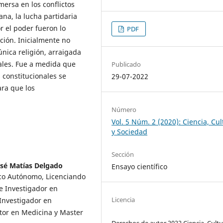
ersa en los conflictos
na, la lucha partidaria
r el poder fueron lo
PDF
ión. Inicialmente no
 única religión, arraigada
iales. Fue a medida que
Publicado
 constitucionales se
29-07-2022
ara que los
Número
Vol. 5 Núm. 2 (2020): Ciencia, Cul
y Sociedad
Sección
osé Matías Delgado
Ensayo científico
gico Autónomo, Licenciando
 Investigador en
Licencia
Investigador en
tor en Medicina y Master
Derechos de autor 2022 Ciencia, Cultu