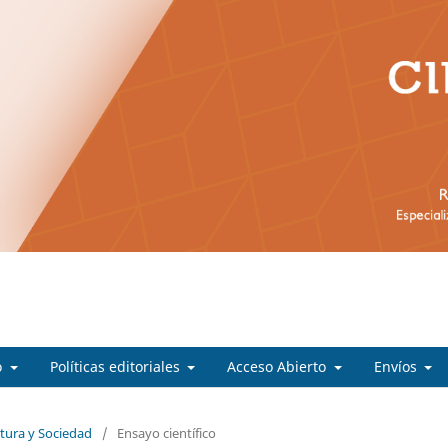
o
Políticas editoriales
Acceso Abierto
Envíos
ltura y Sociedad
/
Ensayo científico