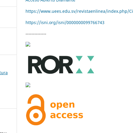
https://www.uees.edu.sv/revistaenlinea/index.php/C
https://isni.org/isni/
0000000099766743
--------------
tura
ra y