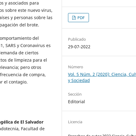
s y asociados para
os sobre este nuevo virus,
aíses y personas sobre las
PDF
pagación del brote.
 comportamiento del
Publicado
, SARS y Coronavirus es
29-07-2022
demanda de ciertos
tos de limpieza para el
Número
levancia; pero otros
Vol. 5 Núm. 2 (2020): Ciencia, Cul
 frecuencia de compra,
y Sociedad
r el contagio.
Sección
Editorial
Licencia
gélica de El Salvador
adotecnia, Facultad de
Derechos de autor 2022 Ciencia, Cultu