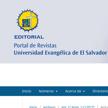
Crea Ciencia
Inicio
Números
Acerca de
Directori
Inicio
/
Archivos
/
Vol. 11 Núm. 1-2 (2017)
/
Artíc