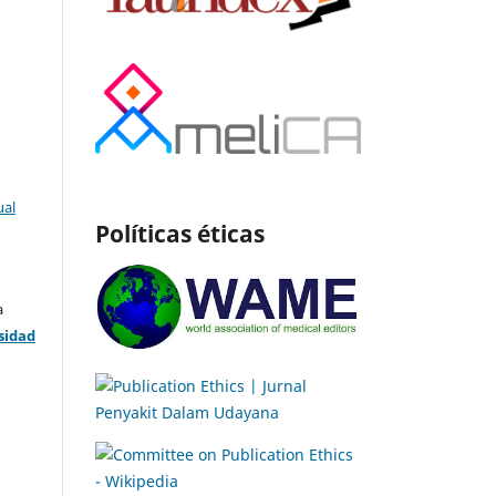
ual
Políticas éticas
a
sidad