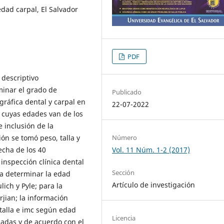
dad carpal, El Salvador
PDF
 descriptivo
minar el grado de
Publicado
gráfica dental y carpal en
22-07-2022
, cuyas edades van de los
e inclusión de la
ión se tomó peso, talla y
Número
echa de los 40
Vol. 11 Núm. 1-2 (2017)
inspección clínica dental
Sección
ara determinar la edad
Artículo de investigación
lich y Pyle; para la
jian; la información
 talla e imc según edad
Licencia
zadas y de acuerdo con el