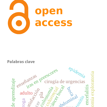
Palabras clave
epidemia
iras en preescores
laparotomía exploratoria
enseñanzas
proceso de aprendizaje
cirugía de urgencias
cáncer bucal
encefalitis
colostomía
cáncer colorrectal
boca
satisfacción
adulto
pla
sepsis abdominal
peritonitis