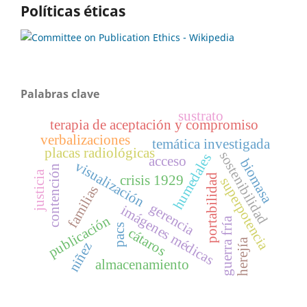
Políticas éticas
Palabras clave
sustrato
terapia de aceptación y compromiso
verbalizaciones
temática investigada
placas radiológicas
sostenibilidad
humedales
acceso
biomasa
visualización
contención
justicia
portabilidad
crisis 1929
superpotencia
familias
gerencia
imágenes médicas
publicación
guerra fría
pacs
cátaros
herejía
niñez
almacenamiento