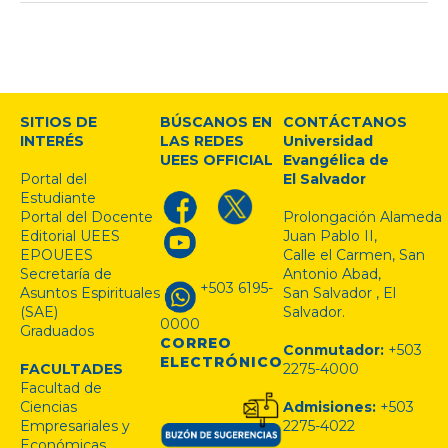
SITIOS DE
BÚSCANOS EN
CONTÁCTANOS
INTERÉS
LAS REDES
Universidad
UEES OFFICIAL
Evangélica de
Portal del
El Salvador
Estudiante
Portal del Docente
Prolongación Alameda
Editorial UEES
Juan Pablo II,
EPOUEES
Calle el Carmen, San
Secretaría de
Antonio Abad,
+503 6195-
Asuntos Espirituales
San Salvador , El
(SAE)
Salvador.
0000
Graduados
CORREO
Conmutador:
+503
ELECTRÓNICO
FACULTADES
2275-4000
Facultad de
Ciencias
Admisiones:
+503
Empresariales y
2275-4022
Económicas